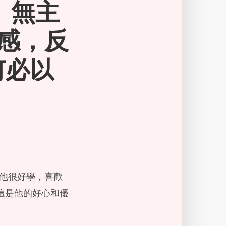
、無主
感，反
何必以
識。他很好學，喜歡
這是他的好心和優