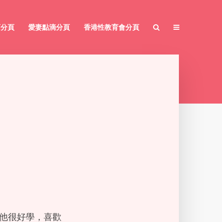
育分頁
愛妻點滴分頁
香港性教育會分頁
識。他很好學，喜歡