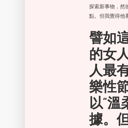
探索新事物，然
點。但我覺得他
譬如
的女人
人最
樂性
以“溫
據。但