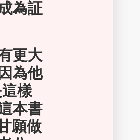
成為証
有更大
因為他
是這樣
這本書
 甘願做