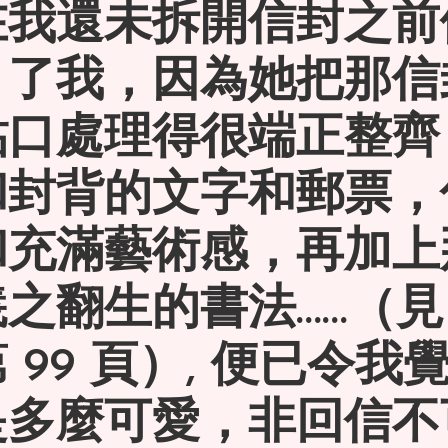
在我還未拆開信封之前
引了我，因為她把那信
貼口處理得很端正整齊
和封背的文字和郵票，
和充滿藝術感，再加上
之翻生的書法……（見
 99 頁）, 便已令我
多麼可愛，非回信不