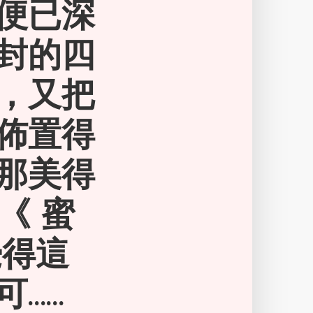
便已深
封的四
，又把
佈置得
那美得
《 蜜
覺得這
可……