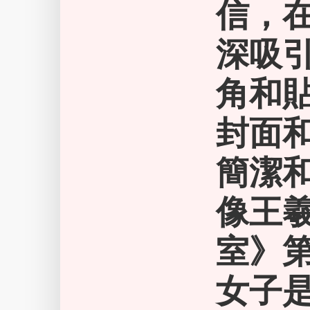
信，
深吸
角和
封面
簡潔
像王羲
室》第
女子是