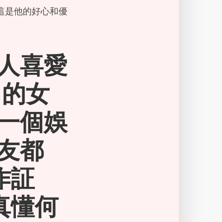
這是他的好心和優
人喜愛
 的女
一個娛
友都
作証
真懂何