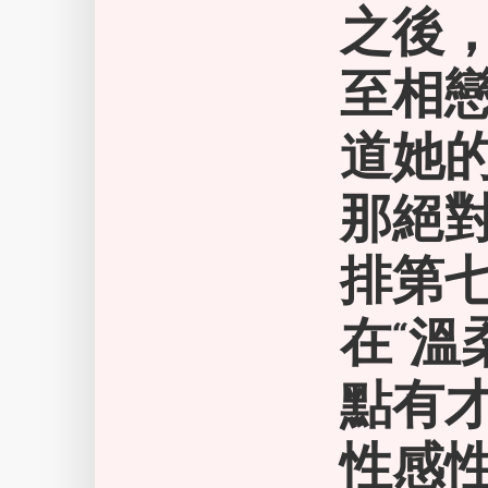
之後
至相
道她的
那絕
排第
在“溫
點有
性感