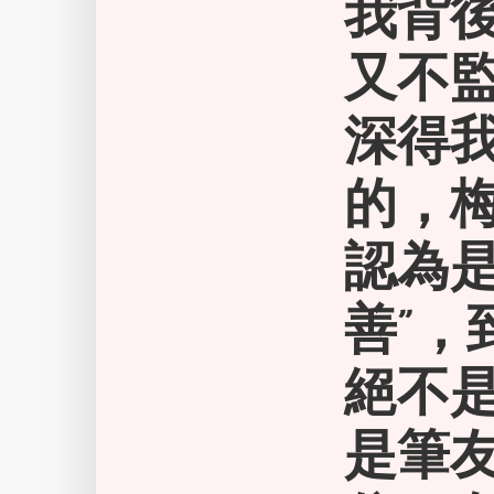
我背
又不監
深得
的，梅
認為是
善”
絕不
是筆