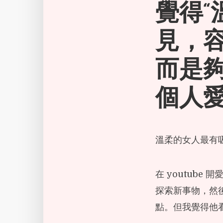
覺得“
見，
而是夠
個人
溫柔的女人最有
在 youtub
探索新事物，然
點。但我覺得他