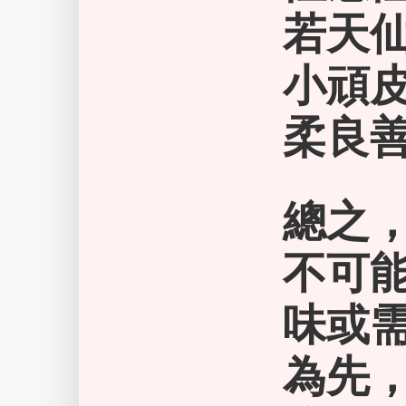
若天
小頑皮
柔良善
總之
不可
味或
為先