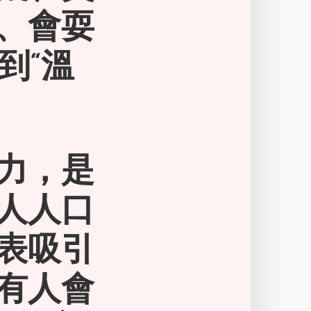
、會耍
到“溫
力，是
人人口
表吸引
有人會