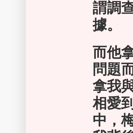
謂調
據。
而他
問題
拿我
相愛
中，梅