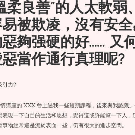
溫柔良善”的人太軟弱
容易被欺凌，沒有安全
惡夠强硬的好…… 又
愛惡當作通行真理呢?
吸引力?
e 開愛情講座的 XXX 曾上過我一些短期課程，後來與我認
後表現一下自己的生活和思想，覺得這或許能幫一下人，
看事物經常還是流於表面一些，仍有很大的進步空間。