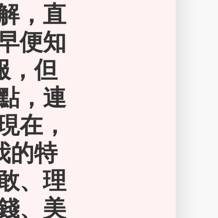
解，直
早便知
服，但
點，連
現在，
我的特
敢、理
錢、美