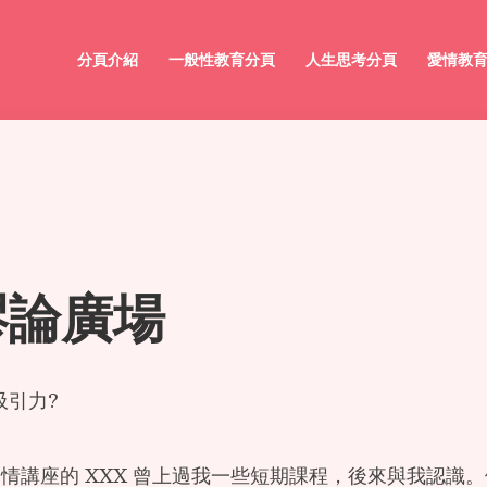
分頁介紹
一般性教育分頁
人生思考分頁
愛情教
謬論廣場
吸引力?
e 開愛情講座的 XXX 曾上過我一些短期課程，後來與我認