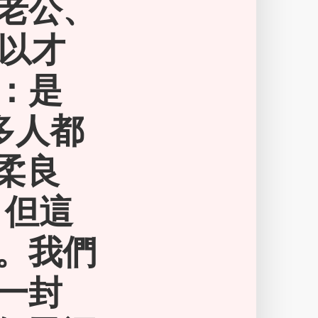
老公、
所以才
：是
多人都
溫柔良
，但這
。我們
一封