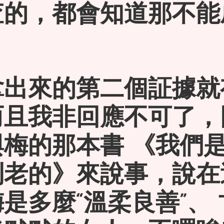
查的，都會知道那不能
拿出來的第二個証據就
而且我非回應不可了，
與梅的那本書 《我們
到老的》來說事，說在
是多麼“溫柔良善”、