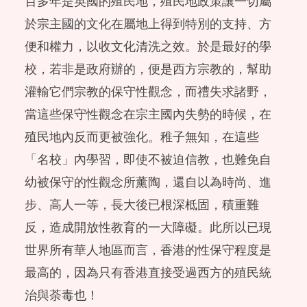
百多年是英國的殖民地，殖民地政策讓一切屬
於宗主國的文化在屬地上得到特別的支持、方
便和權力，以收文化清洗之效。於是最好的學
校，若非是政府辦的，便是西方宗教的，幫助
灌輸它們宗教的保守性觀念，而禮失求諸野，
當這些保守性觀念在宗主國內失勢的時候，在
殖民地內反而更被強化。稚子無知，在這些
「名校」內學習，即使不被迫信教，也難免自
幼被保守的性觀念所薰陶，還自以為時尚、進
步、高人一等，長大後已根深柢固，積重難
反，造成開放性教育的一大障礙。此所以已現
世界所有華人地區而言，香港的性保守程度是
最高的，因為只有香港直接受過西方的殖民統
治與荼毒也！