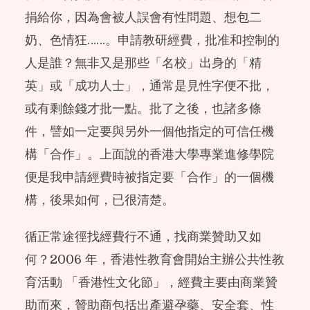
捐給你，因為會被人誤會有性問題、想包二
奶、色情狂……。申請教研經費，批准和控制的
人是誰？無非又是那些「名校」出身的「精
英」或「成功人士」，通常是見性字便不批，
或有剩餘錢才批一點。批了之後，也諸多條
件，譬如一定要與另外一個他指定的可信任機
構「合作」。上面說的香港大學專業進修學院
便是我申請經費時被指定要「合作」的一個機
構，後果如何，已很清楚。
循正常途徑找經費行不通，找商業贊助又如
何？2006 年，香港性教育會開始主辦公共性教
育活動 「香港性文化節」，經費主要由商業贊
助而來，贊助商包括出產避孕藥、安全套、性