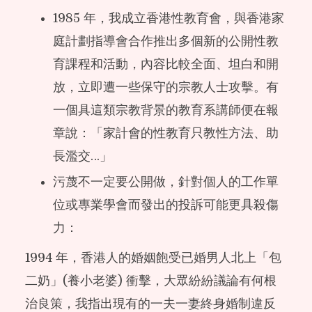
1985 年，我成立香港性教育會，與香港家
庭計劃指導會合作推出多個新的公開性教
育課程和活動，內容比較全面、坦白和開
放，立即遭一些保守的宗教人士攻擊。有
一個具這類宗教背景的教育系講師便在報
章說：「家計會的性教育只教性方法、助
長濫交…」
污蔑不一定要公開做，針對個人的工作單
位或專業學會而發出的投訴可能更具殺傷
力：
1994 年，香港人的婚姻飽受已婚男人北上「包
二奶」(養小老婆) 衝擊，大眾紛紛議論有何根
治良策，我指出現有的一夫一妻終身婚制違反