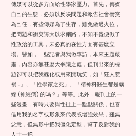
傳媒可以從多方面給性學家壓力。首先，傳媒
自己的生態，必須以反映問題和報告社會衝突
為己任，有些傳媒為了生存，難免做過火位，
把問題和衝突誇大以求銷路，不知不覺便做了
性政治的工具，未必真的在性方面有甚麼立
場。譬如，一些記者與我做專訪，本來主題嚴
肅，內容亦無甚麼大爭議之處，但刊出來的標
題卻可以把我醜化或用來開玩笑，如「狂人惹
禍…」、「性學家之死」、「精神科醫生都是黐
線 (神經病) 的嗎？」等等。此外，報刊上的一
些漫畫，有時只要與性扯上一點點關係，也喜
借用我的名字或形象來代表或增強效果，雖無
惡意，但無形中把我僵化定型，幫了反對我的
人士一把。