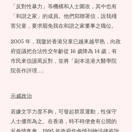
「反對性暴力」等機構和人士圍攻，其中也有
「和諧之家」的成員。他們寫聯署信，說我殘
害兒童，要求罷免我在和諧之家董事之職位。
2005 年，我鑒於香港兒童已越來越早熟，向政
府提議把合法性交年齡從 16 歲降為 14 歲，有
市民來信謾罵反對，並將「副本送港大醫學院
院長作評理…」
示威政治
若嫌文字力度不夠，可發起群眾運動，性保守
人士優而為之。在香港，時不時便會有公開的
反色情集會，1995 年政府作色情刊物法律咨詢