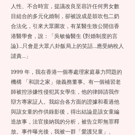
人性、不合時宜，提議改良至容許任何男女數
目組合的多元化婚制，卻被說成是鼓吹包二奶
合法化，引來大眾圍攻，有某醫生致公開信香
港醫學會，說：「吳敏倫醫生 (對婚制度的言
論)…只會是大眾八卦飯局上的笑話…應受納稅人
譴責…」
1999 年，我在香港一個專處理家庭暴力問題的
機構 「和諧之家」做義務董事。有一個補習老
師被控涉嫌性侵犯其女學生，他的律師請我作
辯方專家証人。我綜合各方面的證據和看過他
與該女童的作供錄影後，得出結論是該女童編
造故事，法官接納我的分析，被告立即無罪釋
放。事件曝光後，我被一群「愛護兒童」、