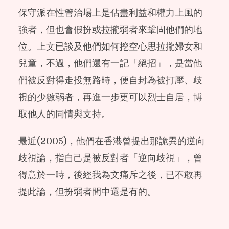
保守派在性管治場上是佔盡利益和權力上風的
強者，但也會假扮或拉攏弱者來鞏固他們的地
位。上文已談及他們如何挖空心思拉攏婦女和
兒童，不過，他們還有一記「絕招」，是當他
們被反對得走投無路時，便自封為被打壓、歧
視的少數弱者，再進一步更可以烈士自居，博
取他人的同情與支持。
最近(2005)，他們在香港曾提出那詭異的逆向
歧視論，指自己是被反對者「逆向歧視」，曾
得意於一時，後經我為文痛斥之後，已不敢再
提此論，但扮弱者間中還是有的。