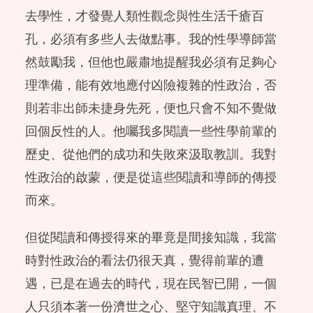
去學性，才發覺人類性觀念與性生活千瘡百
孔，必須有多些人去做點事。我的性學導師當
然鼓勵我，但他也嚴肅地提醒我必須有足夠心
理準備，能有效地應付凶險複雜的性政治，否
則若非出師未捷身先死，便也只會不知不覺做
回個反性的人。他囑我多閱讀一些性學前輩的
歷史、從他們的成功和失敗來汲取教訓。我對
性政治的啟蒙，便是從這些閱讀和導師的傳授
而來。
但從閱讀和傳授得來的畢竟是間接知識，我當
時對性政治的看法仍很天真，覺得前輩的遭
遇，已是在過去的時代，現在民智已開，一個
人只須本著一份濟世之心、堅守知識真理、不