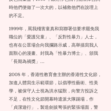
時他們便做了一次大的，以補救他們在說理上
的不足。
1999年，罵我殘害童真和寫聯署信要求罷免我
職位的「愛護兒童」、「反對性暴力」人士，
也有在公眾場合向我攔路示威，高舉描寫我人
面獸心的漫畫、封我為「性暴力博士」、頒我
「長期為禍獎」….
2008 年，香港性教育會主辦的香港性文化節，
加進人體寫生示範環節，以倡導性藝術、性美
學，被保守人士視為洪水猛獸，向警方投訴之
不足，在性文化節開幕時遣派大隊踢場，作
「貞潔遊行」，製造劍拔弩張的緊張場面，警