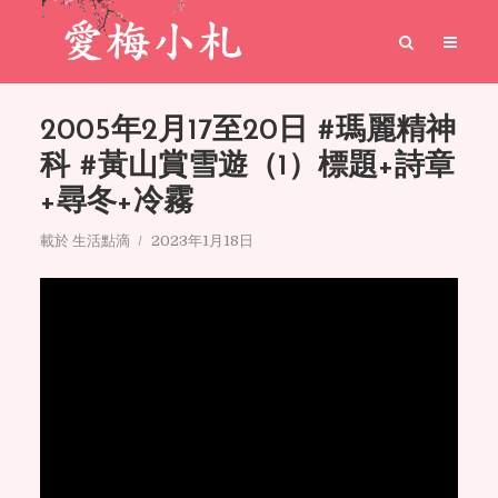
2005年2月17至20日 #瑪麗精神
科 #黃山賞雪遊（1）標題+詩章
+尋冬+冷霧
載於
生活點滴
2023年1月18日