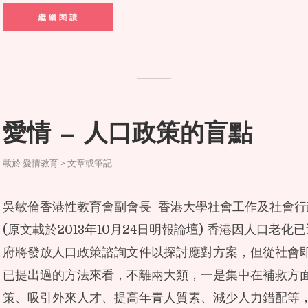
繼 續 閱 讀
愛情 — 人口政策的盲點
載於
愛情教育 > 文章或筆記
吳敏倫香港性教育會副會長 香港大學社會工作及社會行
(原文載於2013年10月24日明報論壇) 香港因人口老
府將發放人口政策諮詢文件以探討應對方案，但從社會
已提出過的方法來看，不離兩大類，一是集中在補救方
策、吸引外來人才、提高年青人質素、減少人力錯配等