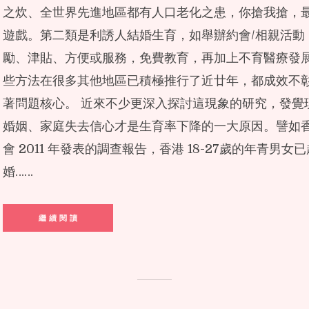
之炊、全世界先進地區都有人口老化之患，你搶我搶，
遊戲。第二類是利誘人結婚生育，如舉辦約會/相親活動
勵、津貼、方便或服務，免費教育，再加上不育醫療發
些方法在很多其他地區已積極推行了近廿年，都成效不
著問題核心。 近來不少更深入探討這現象的研究，發覺
婚姻、家庭失去信心才是生育率下降的一大原因。譬如
會 2011 年發表的調查報告，香港 18-27歲的年青男
婚……
繼 續 閱 讀