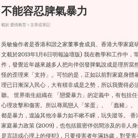
不能容忍脾氣暴力
載於
愛情教育 > 文章或筆記
吳敏倫作者是香港和諧之家董事會成員、香港大學家庭研
文載於2013年1月6日明報論壇版) 我在教學和工作中
件，發覺近年越來越多人把向伴侶發脾氣說成是理所當
怪的歪理來「支持」。可怕的是，正如以前對家庭身體
理已日漸深入民心，大有積非成是之勢，所以我覺得必
聽。 世界衛生組織在 「戀愛暴力」的定義中，有包括
心理攻擊和傷害。所以辱罵戀人「笨蛋」、 「蠢豬」、
都是暴力，遑論其他冷暴力如不瞅不睬，玩失蹤等。 香
家庭暴力政策 (2009)，也包括親密伴侶間涉及的非人身
是言語或心理上的侵犯)，只要侵害者年滿18歲，對受