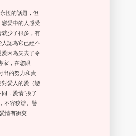
個永恆的話題，但
。戀愛中的人感受
情就少了很多，有
些人認為它已經不
恩愛因為失去了令
專家，在您眼
付出的努力和責
於對愛人的愛（戀
同，愛情“換了
，不容狡辯。譬
與愛情有衝突