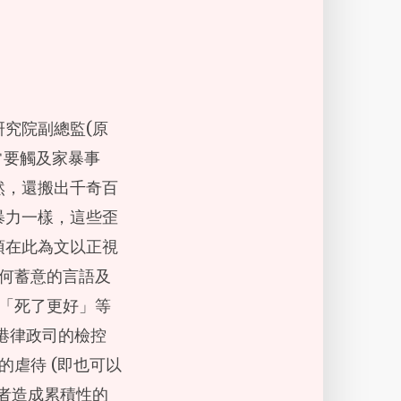
究院副總監(原
，常要觸及家暴事
然，還搬出千奇百
暴力一樣，這些歪
須在此為文以正視
任何蓄意的言語及
 「死了更好」等
港律政司的檢控
的虐待 (即也可以
害者造成累積性的