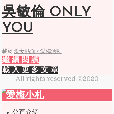
吳敏倫 ONLY
YOU
載於
愛妻點滴 > 愛梅活動
繼 續 閱 讀
載 入 更 多 文 章
All rights reserved ©2020
分頁介紹