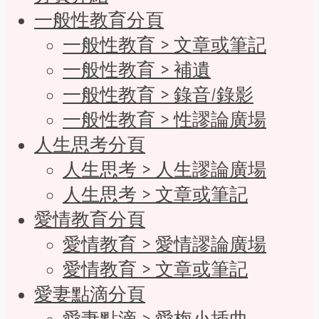
一般性教育分頁
一般性教育 > 文章或筆記
一般性教育 > 補遺
一般性教育 > 錄音/錄影
一般性教育 > 性謬論廣場
人生思考分頁
人生思考 > 人生謬論廣場
人生思考 > 文章或筆記
愛情教育分頁
愛情教育 > 愛情謬論廣場
愛情教育 > 文章或筆記
愛妻點滴分頁