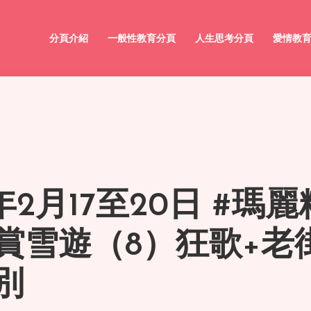
分頁介紹
一般性教育分頁
人生思考分頁
愛情教
5年2月17至20日 #瑪
賞雪遊（8）狂歌+老
別