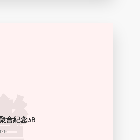
灣
聚會紀念3B
18日