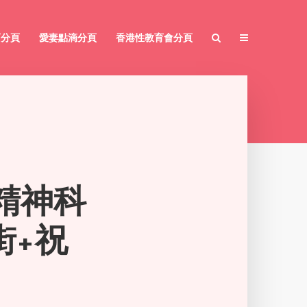
育分頁
愛妻點滴分頁
香港性教育會分頁
麗精神科
街+祝