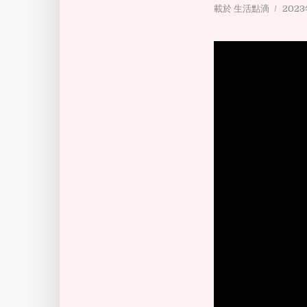
載於
生活點滴
202