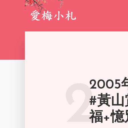
200
2
#黃山
福+憶