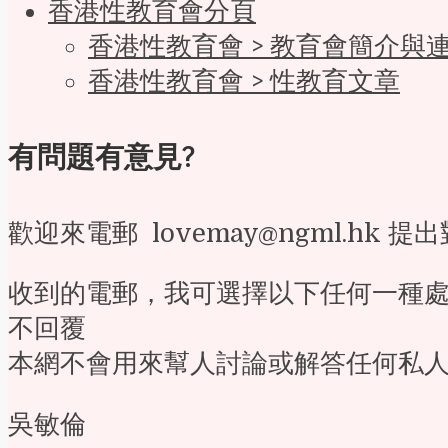
香港性教育會分頁
香港性教育會 > 教育會簡介與
香港性教育會 > 性教育文章
有問題有意見?
歡迎來電郵 lovemay@ngml.h
收到的電郵，我可選擇以下任何一種處理方
不回覆
本網不會用來幫人討論或解答任何私
吳敏倫