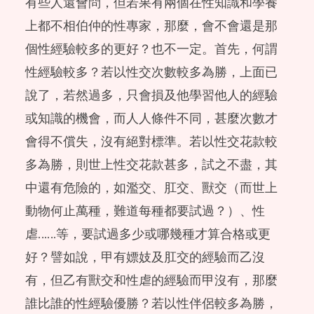
有些人還會問，但若果有兩個在性知識和學養
上都不相伯仲的性專家，那麼，會不會還是那
個性經驗較多的更好？也不一定。首先，何謂
性經驗較多？若以性交次數較多為勝，上面已
說了，若然過多，只會損及他學習他人的經驗
或知識的機會，而人人條件不同，甚麼次數才
會得不償失，沒有絕對標準。若以性交花款較
多為勝，則世上性交花款甚多，試之不盡，其
中還有危險的，如濫交、肛交、獸交（而世上
動物何止萬種，難道每種都要試過？）、性
虐……等，要試過多少或哪幾種才算合格或更
好？譬如說，甲有嫖妓及肛交的經驗而乙沒
有，但乙有獸交和性虐的經驗而甲沒有，那麼
誰比誰的性經驗優勝？若以性伴侶較多為勝，