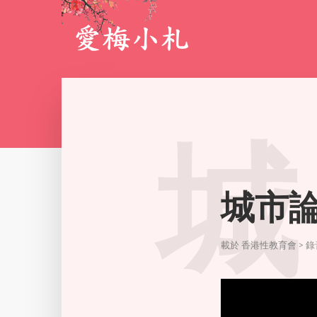
城
城市
載於
香港性教育會 > 錄