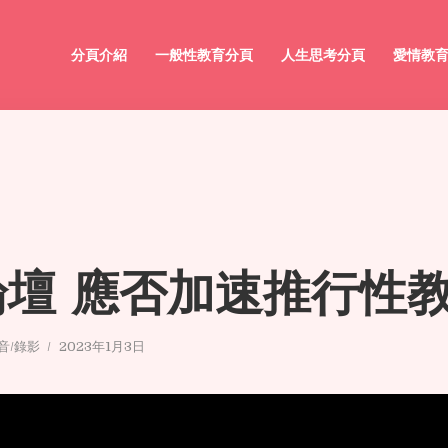
分頁介紹
一般性教育分頁
人生思考分頁
愛情教
論壇 應否加速推行性
音/錄影
2023年1月3日