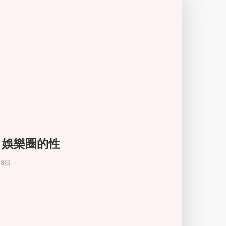
1
擊 娛樂圈的性
月3日