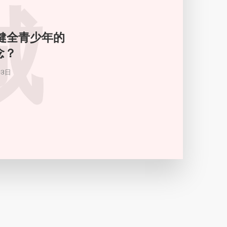
城
健全青少年的
念？
月3日