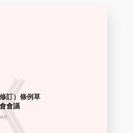
《
（修訂）條例草
會會議
16日