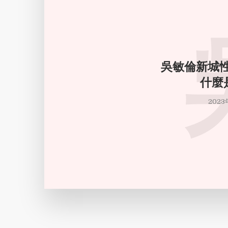
吳敏倫新城性教育 
什麼
2023