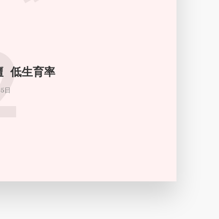
2
論壇 低生育率
月5日