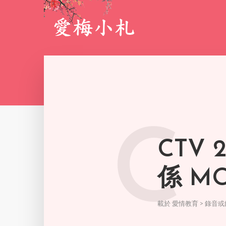
C
CTV
係 MO
載於
愛情教育 > 錄音