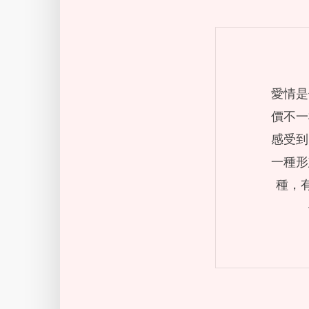
愛情是
價不一
感受到
一種形
種，