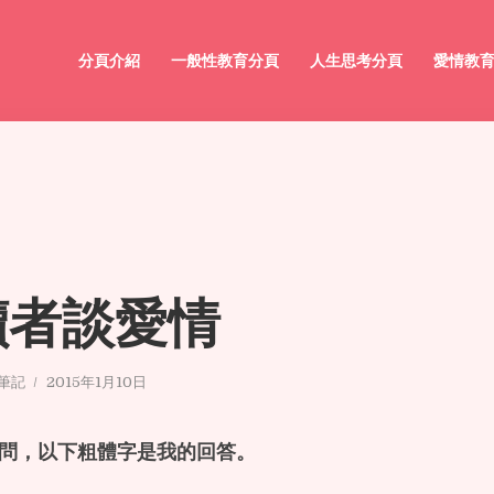
分頁介紹
一般性教育分頁
人生思考分頁
愛情教
讀者談愛情
或筆記
2015年1月10日
問，以下粗體字是我的回答。