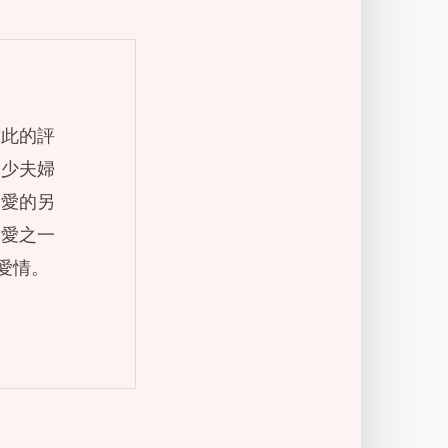
對此的評
不少夫婦
是愛的另
是愛之一
愛情。
？