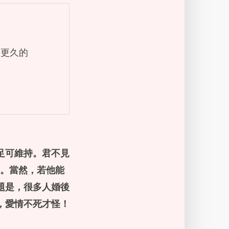
續更久的
足可維持。君不見
。當然，若他能
題是，很多人婚後
，愛情不死才怪！