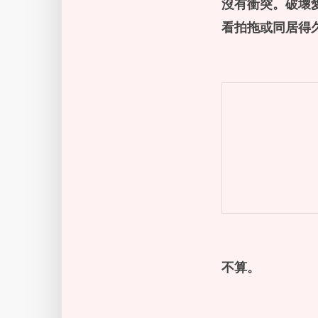
沒有衝突。破壞
看拍拖或同居得
不算。