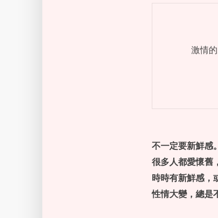
激情的
不一定要新鮮感
很多人都愛懷舊
時時有新鮮感，
性情大變，總是