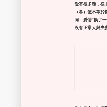
愛有很多種，從
（孝）便不等於
同，愛情“換了
沒有
正常
人與
夫