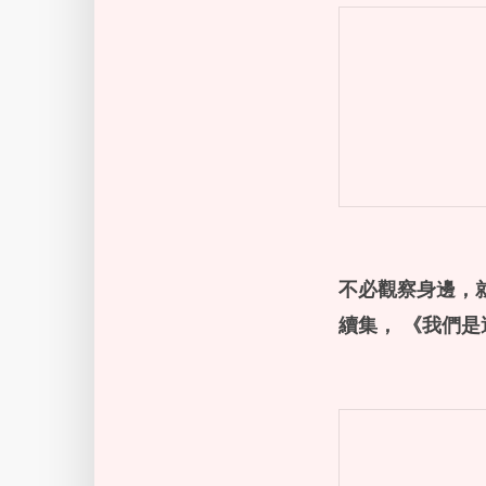
不必觀察身邊，
續集，
《我們是