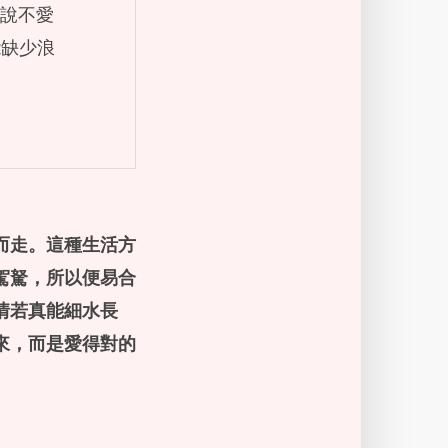
，說不愛
能缺少浪
而走。這種生活方
駕駑，所以便易合
情若真能細水長
來，而是愛得對的