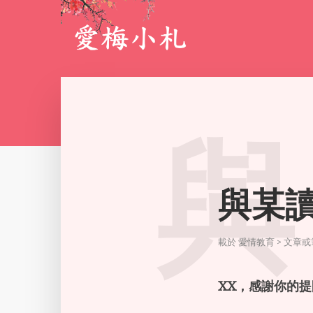
與
與某
載於
愛情教育 > 文章
XX
，感謝你的提