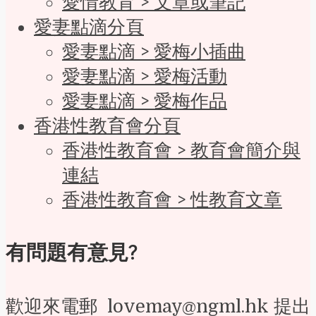
愛情教育 > 文章或筆記
愛妻點滴分頁
愛妻點滴 > 愛梅小插曲
愛妻點滴 > 愛梅活動
愛妻點滴 > 愛梅作品
香港性教育會分頁
香港性教育會 > 教育會簡介與
連結
香港性教育會 > 性教育文章
有問題有意見?
歡迎來電郵 lovemay@ngml.hk 提出