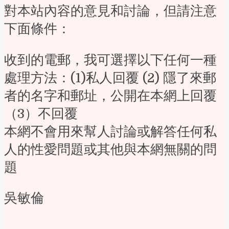
對本站內容的意見和討論，但請注意
下面條件：
收到的電郵，我可選擇以下任何一種
處理方法：(1)私人回覆 (2) 隱了來郵
者的名字和郵址，公開在本網上回覆
（3）不回覆
本網不會用來幫人討論或解答任何私
人的性愛問題或其他與本網無關的問
題
吳敏倫