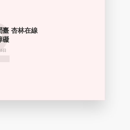
2
新聞臺 杏林在線
障礙
月5日