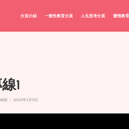
分頁介紹
一般性教育分頁
人生思考分頁
愛情教
線1
/錄影
2023年1月3日