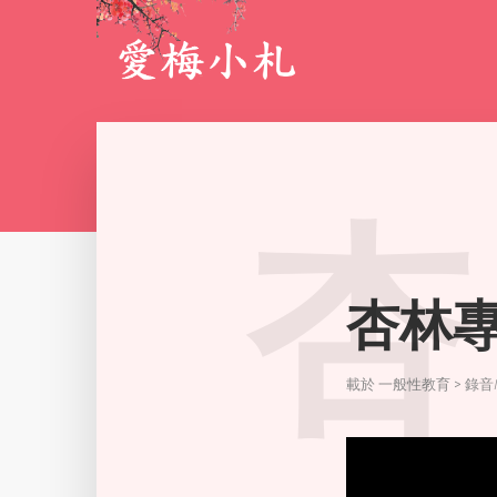
杏
杏林專
載於
一般性教育 > 錄音