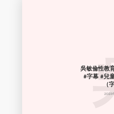
吳敏倫性教育
#字幕 #兒
（
2023