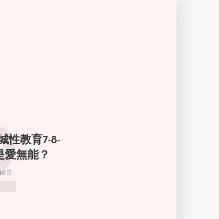
2
城性教育7-8-
倫是愛無能？
16日