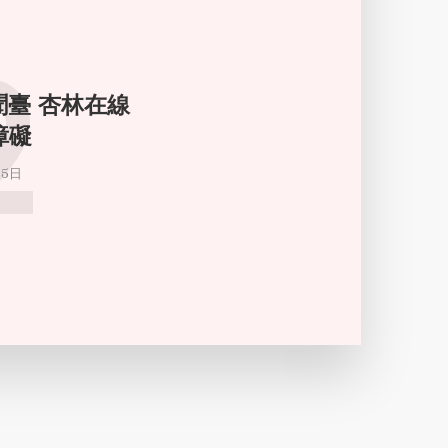
2
新聞臺 杏林在線
障礙
月5日