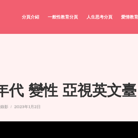
分頁介紹
一般性教育分頁
人生思考分頁
愛情教
0年代 變性 亞視英文臺
/錄影
2023年1月2日