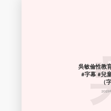
吳敏倫性教育
#字幕 #兒
（
2023