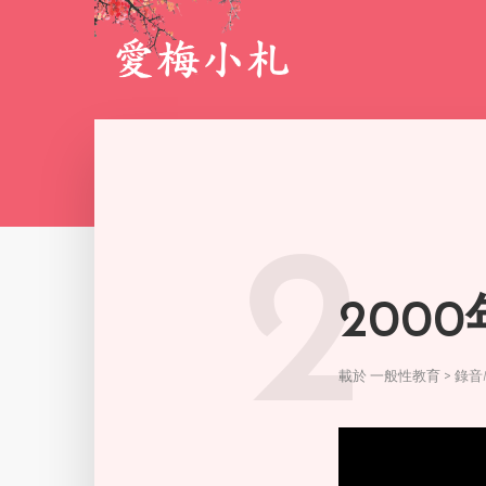
2
200
載於
一般性教育 > 錄音