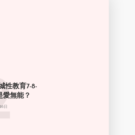
2
城性教育7-8-
倫是愛無能？
16日