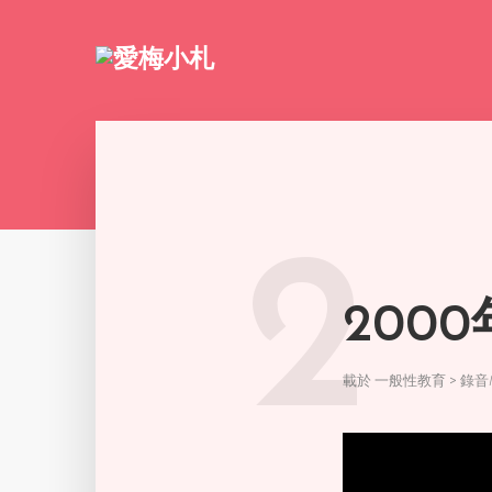
2
200
載於
一般性教育 > 錄音