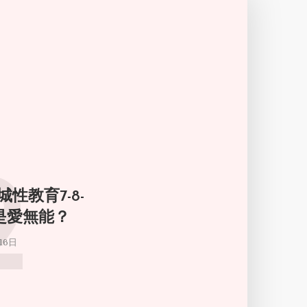
2
城性教育7-8-
倫是愛無能？
16日