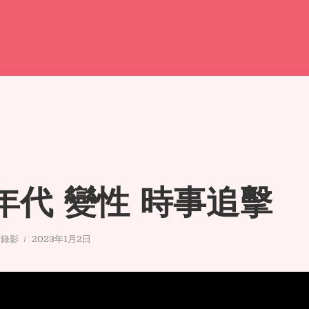
0年代 變性 時事追擊
/錄影
2023年1月2日