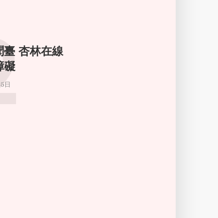
2
新聞臺 杏林在線
障礙
月5日