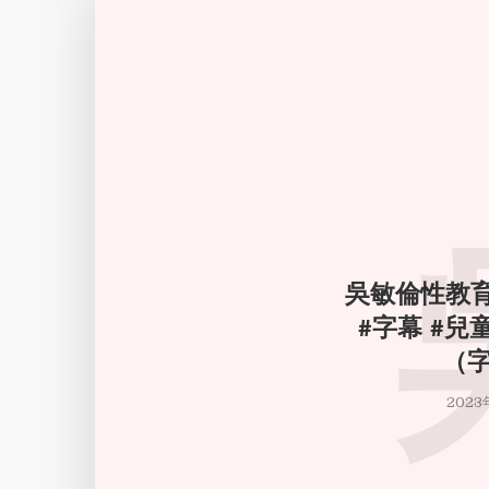
吳敏倫性教育
#字幕 #兒
（
2023