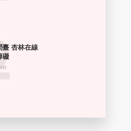
2
新聞臺 杏林在線
障礙
月5日