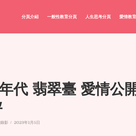
分頁介紹
一般性教育分頁
人生思考分頁
愛情教
0 年代 翡翠臺 愛情公
孕
/錄影
2023年1月5日