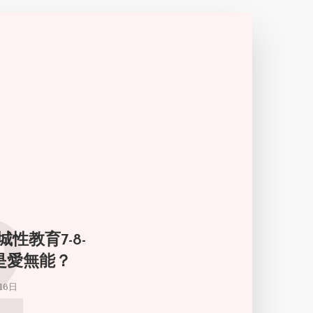
2
城性教育7-8-
倫是愛無能？
16日