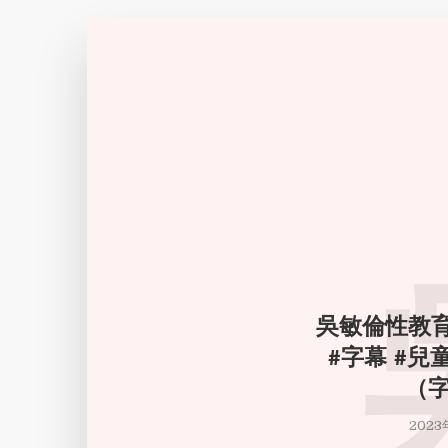
吳敏倫性教育
#字幕 #兒
（
2023