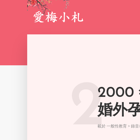
2
200
婚外
載於
一般性教育 > 錄音