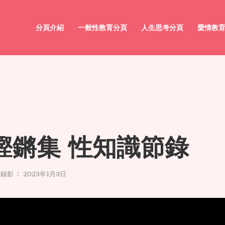
分頁介紹
一般性教育分頁
人生思考分頁
愛情教
4 鏗鏘集 性知識節錄
/錄影
2023年1月3日