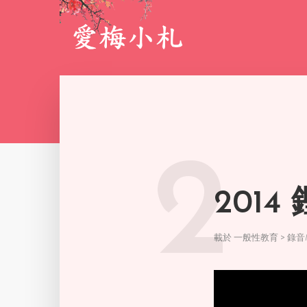
2
201
載於
一般性教育 > 錄音