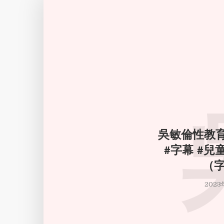
吳敏倫性教育
#字幕 #兒
（
2023