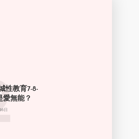
2
城性教育7-8-
倫是愛無能？
16日