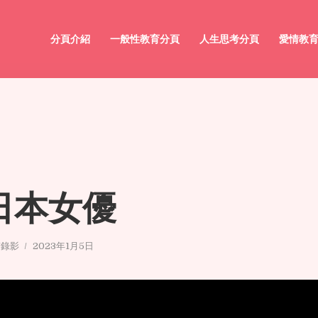
分頁介紹
一般性教育分頁
人生思考分頁
愛情教
 日本女優
/錄影
2023年1月5日