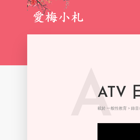
A
ATV
載於
一般性教育 > 錄音