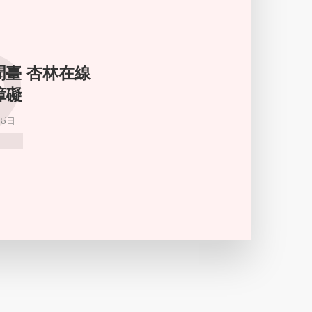
2
新聞臺 杏林在線
障礙
月5日