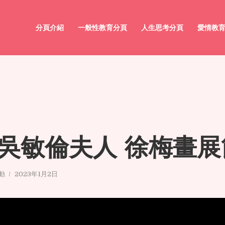
分頁介紹
一般性教育分頁
人生思考分頁
愛情教
2 吳敏倫夫人 徐梅畫
動
2023年1月2日