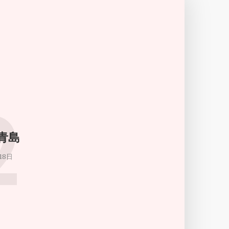
2
 青島
18日