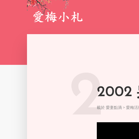
2
200
載於
愛妻點滴 > 愛梅活