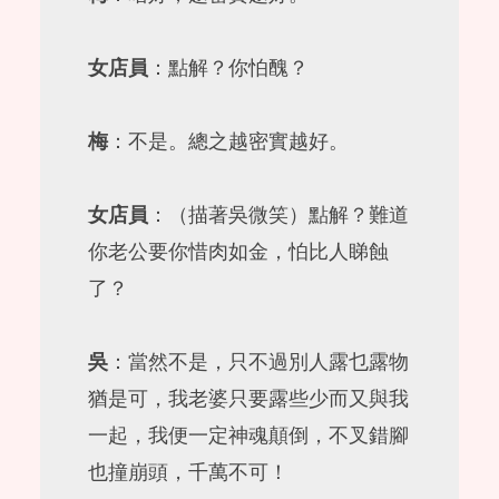
女店員
：點解？你怕醜？
梅
：不是。總之越密實越好。
女店員
：（描著吳微笑）點解？難道
你老公要你惜肉如金，怕比人睇蝕
了？
吳
：當然不是，只不過別人露乜露物
猶是可，我老婆只要露些少而又與我
一起，我便一定神魂顛倒，不叉錯腳
也撞崩頭，千萬不可！