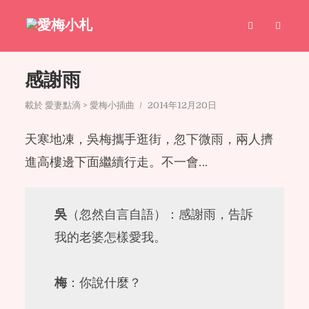
感謝雨
載於
愛妻點滴 > 愛梅小插曲
2014年12月20日
天寒地凍，吳梅攜手逛街，忽下微雨，兩人擠
進高樓邊下面繼續行走。不一會…
吳
（忽然自言自語）：感謝雨，告訴
我的老婆怎樣愛我。
梅
：你說什麼？