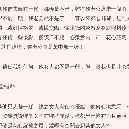
見你們夫婦在一起，都羨慕不已，難得你老公這麼一條心
都不屑一顧。我老公就不是了，一直以來都心郁郁，見到
的，或好性格的，或懂交際、懂賺錢的或做家務或照料孩子很
有任何一些優點，便讚口不絕，心猿意馬，正一花心蘿蔔
男人就是這樣，你老公真是萬中無一呀！
，雖然我對任何其他女人都不屑一顧，但其實我也是花心
話怎講?
其他男人都一樣，總之女人有任何優點，便會心猿意馬，
，發覺無論哪個女子有哪些優點，梅都早已擁有而且更强
即使是花心蘿蔔之最，還哪有空間去想其他女人?