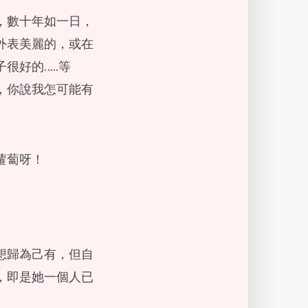
，數十年如一日，
外表美麗的，或在
好的…..等
，你說我怎可能有
蘿蔔呀！
想歸為己有，但自
，即是她一個人已