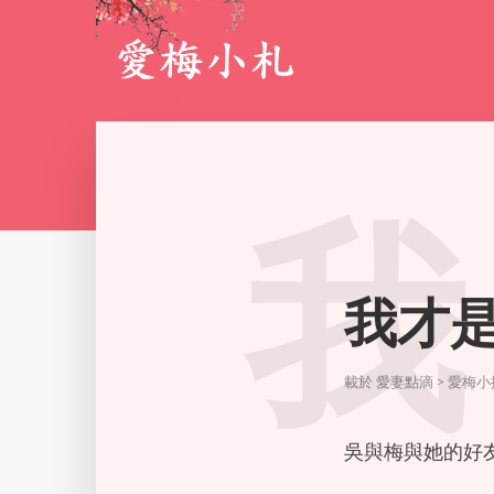
我
我才是最
載於
愛妻點滴 > 愛梅
吳與梅與她的好