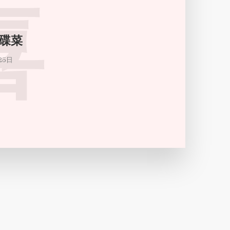
喜
碟菜
25日