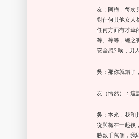
友：阿梅，每次
對任何其他女人
任何方面有才華
等、等等，總之
安全感? 唉，
吳：那你就錯了
友（愕然）：這
吳：本來，我和
從與梅在一起後
勝數千萬個，我