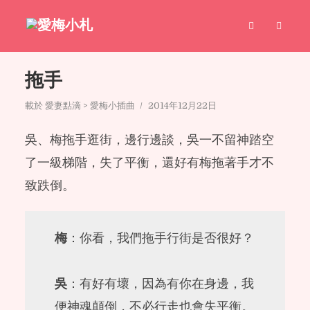
拖手
載於
愛妻點滴 > 愛梅小插曲
2014年12月22日
吳、梅拖手逛街，邊行邊談，吳一不留神踏空
了一級梯階，失了平衡，還好有梅拖著手才不
致跌倒。
梅
：你看，我們拖手行街是否很好？
吳
：有好有壞，因為有你在身邊，我
便神魂顛倒，不必行走也會失平衡。