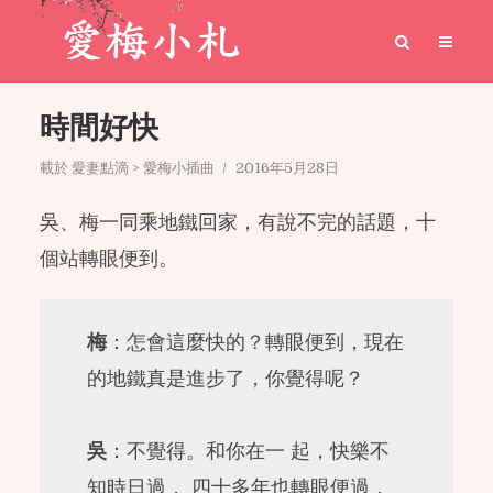
時間好快
載於
愛妻點滴 > 愛梅小插曲
2016年5月28日
吳、梅一同乘地鐵回家，有說不完的話題，十
個站轉眼便到。
梅
：怎會這麼快的？轉眼便到，現在
的地鐵真是進步了，你覺得呢？
吳
：不覺得。和你在一 起，快樂不
知時日過， 四十多年也轉眼便過，