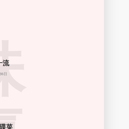
味
一流
26日
碟菜