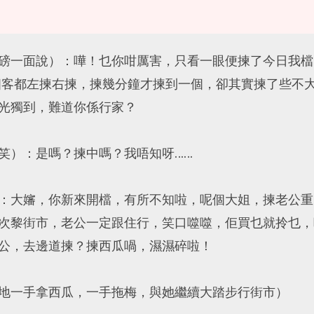
磅一面說）：嘩！乜你咁厲害，只看一眼便揀了今日我檔
個客都左揀右揀，揀幾分鐘才揀到一個，卻其實揀了些不
光獨到，難道你係行家？
笑）：是嗎？揀中嗎？我唔知呀……
：大嬸，你新來開檔，有所不知啦，呢個大姐，揀老公重
次黎街市，老公一定跟住行，笑口噬噬，佢買乜就拎乜，
公，去邊道揀？揀西瓜喎，濕濕碎啦！
地一手拿西瓜，一手拖梅，與她繼續大踏步行街市）