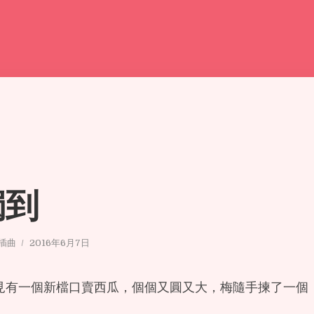
獨到
小插曲
2016年6月7日
見有一個新檔口賣西瓜，個個又圓又大，梅隨手揀了一個