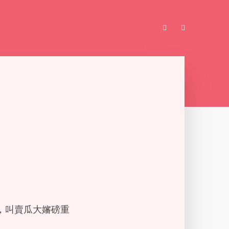
，叫賣瓜大嬸磅重