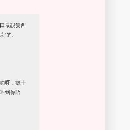
口最靚隻西
大好的。
叻呀，數十
唔到你唔