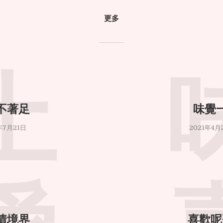
更多
土
不著足
味覺
年7月21日
2021年4月
情境界
喜歡呢