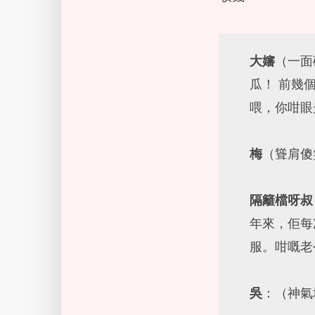
大嬸
（一面
瓜！ 前幾
喂，你咁眼
梅
（聳肩傻
隔籬檔呀叔
年來，佢每
服。咁嘅老
吳
：（神氣