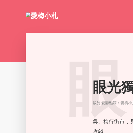
眼
眼光
載於
愛妻點滴 > 愛梅
吳、梅行街市，
收錢