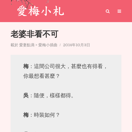
老婆非看不可
載於
愛妻點滴 > 愛梅小插曲
2014年10月3日
梅
：這間公司很大，甚麼也有得看，
你最想看甚麼？
吳
：隨便，樣樣都得。
梅
：時裝如何？