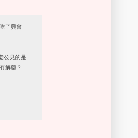
吃了興奮
這老公見的是
冇解藥？