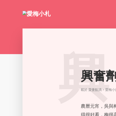
興
興奮
載於
愛妻點滴 > 愛梅
農曆元宵，吳與
得很好看，梅很