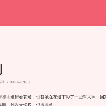
劑
小插曲
2015年3月5日
梅攜手逛街看花燈，也替她在花燈下影了一些單人照。回
高興，到次天傍晚，仍很興奮……