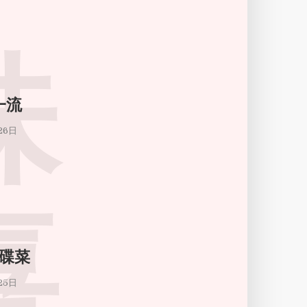
味
一流
26日
喜
碟菜
25日