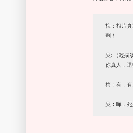
梅：相片真
劑！
吳: （輕
你真人，還
梅：有，有
吳：嘩，死