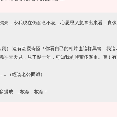
漂亮，令我現在仍念念不忘，心思思又想拿出來看，真像
描淡寫） 這有甚麼奇怪？你看自己的相片也這樣興奮，我
幾乎天天見，見了幾十年，可知我的興奮多嚴重。喂！有
…… （輕吻老公面颊）
多幾成……救命，救命！