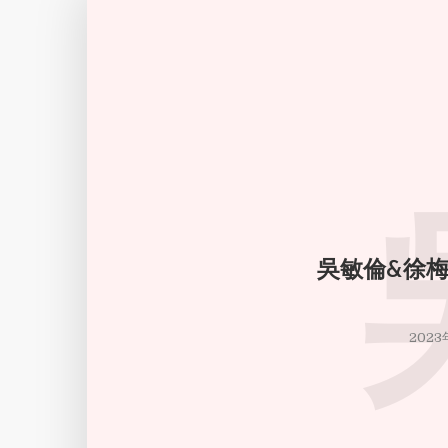
吳敏倫&徐梅 
2023