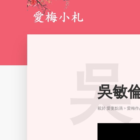
吳
吳敏倫
載於
愛妻點滴 > 愛梅作